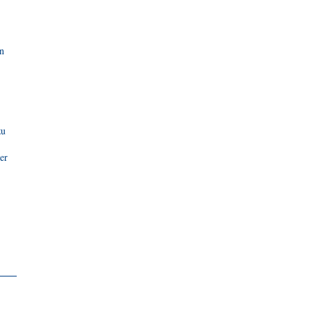
en
zu
er